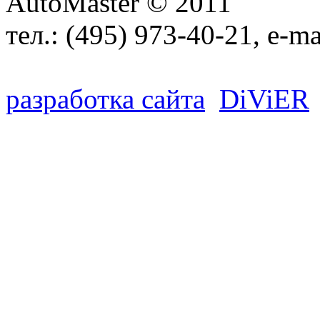
AutoMaster © 2011
тел.:
(495) 973-40-21
, e-ma
разработка сайта
D
i
V
i
ER