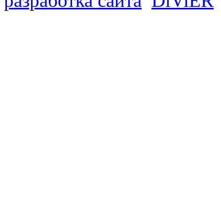
разработка сайта
D
i
V
i
ER