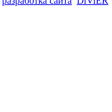
разработка сайта
D
i
V
i
ER