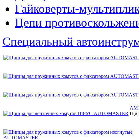
Гайковерты-мультиплик
Цепи противоскольжен
Специальный автоинстру
AMT
Щип