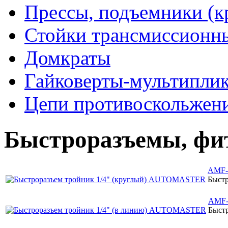
Прессы, подъемники (к
Стойки трансмиссионн
Домкраты
Гайковерты-мультиплик
Цепи противоскольжен
Быстроразъемы, фит
AMF-
Быст
AMF-
Быст