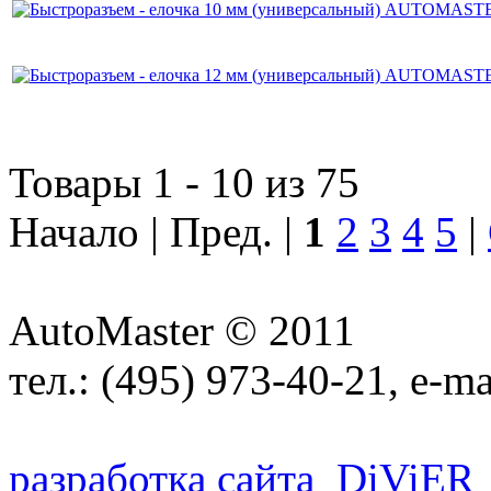
Товары 1 - 10 из 75
Начало | Пред. |
1
2
3
4
5
|
AutoMaster © 2011
тел.:
(495) 973-40-21
, e-ma
разработка сайта
D
i
V
i
ER