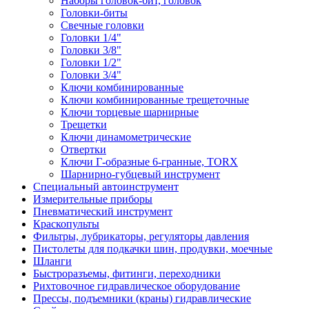
Наборы головок-бит, головок
Головки-биты
Свечные головки
Головки 1/4"
Головки 3/8"
Головки 1/2"
Головки 3/4"
Ключи комбинированные
Ключи комбинированные трещеточные
Ключи торцевые шарнирные
Трещетки
Ключи динамометрические
Отвертки
Ключи Г-образные 6-гранные, TORX
Шарнирно-губцевый инструмент
Специальный автоинструмент
Измерительные приборы
Пневматический инструмент
Краскопульты
Фильтры, лубрикаторы, регуляторы давления
Пистолеты для подкачки шин, продувки, моечные
Шланги
Быстроразъемы, фитинги, переходники
Рихтовочное гидравлическое оборудование
Прессы, подъемники (краны) гидравлические