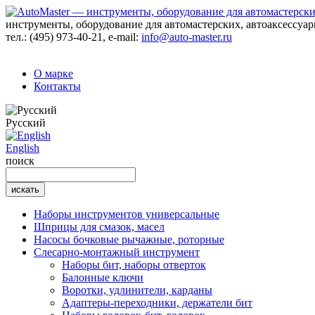
инструменты, оборудование для автомастерских, автоаксессуа
тел.:
(495) 973-40-21
, e-mail:
info@auto-master.ru
О марке
Контакты
Русский
English
поиск
Наборы инструментов универсальные
Шприцы для смазок, масел
Насосы бочковые рычажные, роторные
Слесарно-монтажный инструмент
Наборы бит, наборы отверток
Балонные ключи
Воротки, удлинители, карданы
Адаптеры-переходники, держатели бит