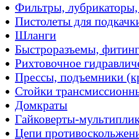
Фильтры, лубрикаторы,
Пистолеты для подкачк
Шланги
Быстроразъемы, фитинг
Рихтовочное гидравлич
Прессы, подъемники (к
Стойки трансмиссионн
Домкраты
Гайковерты-мультиплик
Цепи противоскольжен