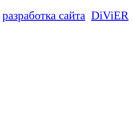
разработка сайта
D
i
V
i
ER