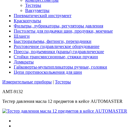
Компрессометры
Тестеры
Вакууметры
Пневматический инструмент
Краскопульты
Фильтры, лубрикаторы, регуляторы давления
Пистолеты для подкачки шин, продувки, моечные
Шланги
Быстроразъемы, фитинги, переходники
Рихтовочное гидравлическое оборудование
Прессы, подъемники (краны) гидравлические
Стойки трансмиссионные, стяжки пружин
Домкраты
Гайковерты-мультипликаторы ручные, головки
Цепи противоскольжения для шин
Измерительные приборы
|
Тестеры
AMT-9132
Тестер давления масла 12 предметов в кейсе AUTOMASTER