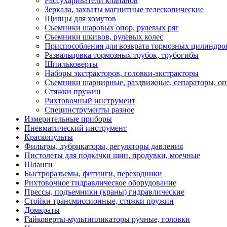
Рассухариватели клапанов
Зеркала, захваты магнитные телескопические
Щипцы для хомутов
Съемники шаровых опор, рулевых ряг
Съемники шкивов, рулевых колес
Приспособления для возврата тормозных цилиндро
Развальцовка тормозных трубок, трубогибы
Шпильковерты
Наборы экстракторов, головки-экстракторы
Съемники шарнирные, раздвижные, сепараторы, оп
Стяжки пружин
Рихтовочный инструмент
Специнструменты разное
Измерительные приборы
Пневматический инструмент
Краскопульты
Фильтры, лубрикаторы, регуляторы давления
Пистолеты для подкачки шин, продувки, моечные
Шланги
Быстроразъемы, фитинги, переходники
Рихтовочное гидравлическое оборудование
Прессы, подъемники (краны) гидравлические
Стойки трансмиссионные, стяжки пружин
Домкраты
Гайковерты-мультипликаторы ручные, головки