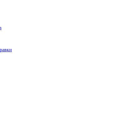
в
равки