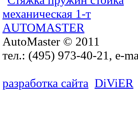
AutoMaster © 2011
тел.:
(495) 973-40-21
, e-ma
разработка сайта
D
i
V
i
ER