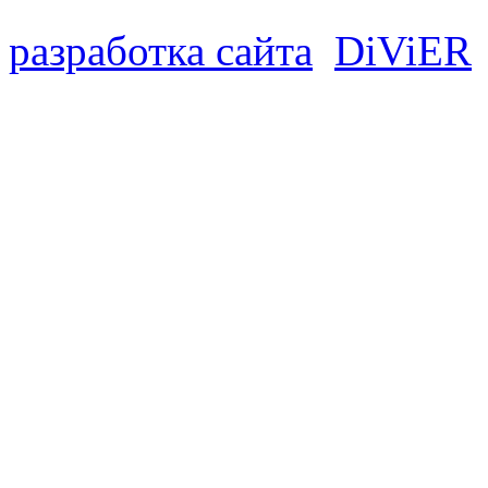
разработка сайта
D
i
V
i
ER