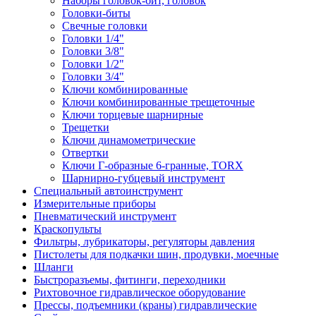
Наборы головок-бит, головок
Головки-биты
Свечные головки
Головки 1/4"
Головки 3/8"
Головки 1/2"
Головки 3/4"
Ключи комбинированные
Ключи комбинированные трещеточные
Ключи торцевые шарнирные
Трещетки
Ключи динамометрические
Отвертки
Ключи Г-образные 6-гранные, TORX
Шарнирно-губцевый инструмент
Специальный автоинструмент
Измерительные приборы
Пневматический инструмент
Краскопульты
Фильтры, лубрикаторы, регуляторы давления
Пистолеты для подкачки шин, продувки, моечные
Шланги
Быстроразъемы, фитинги, переходники
Рихтовочное гидравлическое оборудование
Прессы, подъемники (краны) гидравлические