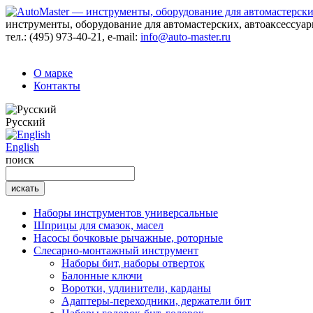
инструменты, оборудование для автомастерских, автоаксессуа
тел.:
(495) 973-40-21
, e-mail:
info@auto-master.ru
О марке
Контакты
Русский
English
поиск
Наборы инструментов универсальные
Шприцы для смазок, масел
Насосы бочковые рычажные, роторные
Слесарно-монтажный инструмент
Наборы бит, наборы отверток
Балонные ключи
Воротки, удлинители, карданы
Адаптеры-переходники, держатели бит