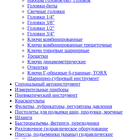
Наборы головок-бит, головок
Головки-биты
Свечные головки
Головки 1/4"
Головки 3/8"
Головки 1/2"
Головки 3/4"
Ключи комбинированные
Ключи комбинированные трещеточные
Ключи торцевые шарнирные
Трещетки
Ключи динамометрические
Отвертки
Ключи Г-образные 6-гранные, TORX
Шарнирно-губцевый инструмент
Специальный автоинструмент
Измерительные приборы
Пневматический инструмент
Краскопульты
Фильтры, лубрикаторы, регуляторы давления
Пистолеты для подкачки шин, продувки, моечные
Шланги
Быстроразъемы, фитинги, переходники
Рихтовочное гидравлическое оборудование
Прессы, подъемники (краны) гидравлические