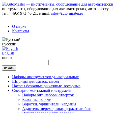
инструменты, оборудование для автомастерских, автоаксессуа
тел.:
(495) 973-40-21
, e-mail:
info@auto-master.ru
О марке
Контакты
Русский
English
поиск
Наборы инструментов универсальные
Шприцы для смазок, масел
Насосы бочковые рычажные, роторные
Слесарно-монтажный инструмент
Наборы бит, наборы отверток
Балонные ключи
Воротки, удлинители, карданы
Адаптеры-переходники, держатели бит