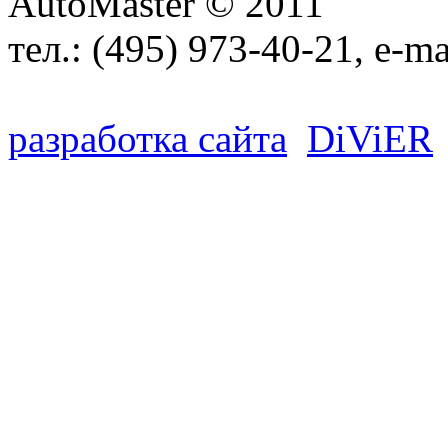
AutoMaster © 2011
тел.:
(495) 973-40-21
, e-ma
разработка сайта
D
i
V
i
ER