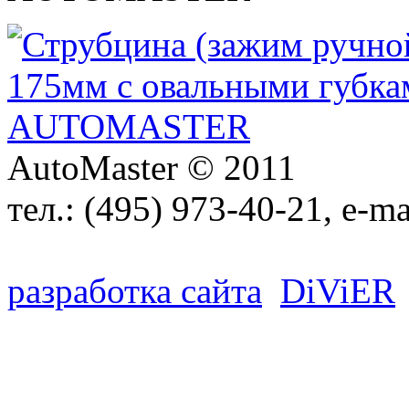
AutoMaster © 2011
тел.:
(495) 973-40-21
, e-ma
разработка сайта
D
i
V
i
ER