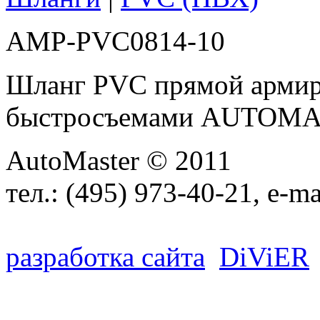
AMP-PVC0814-10
Шланг PVC прямой армиро
быстросъемами AUTOM
AutoMaster © 2011
тел.:
(495) 973-40-21
, e-ma
разработка сайта
D
i
V
i
ER