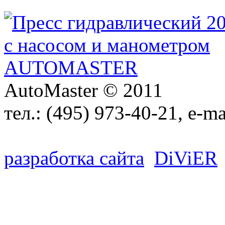
AutoMaster © 2011
тел.:
(495) 973-40-21
, e-ma
разработка сайта
D
i
V
i
ER