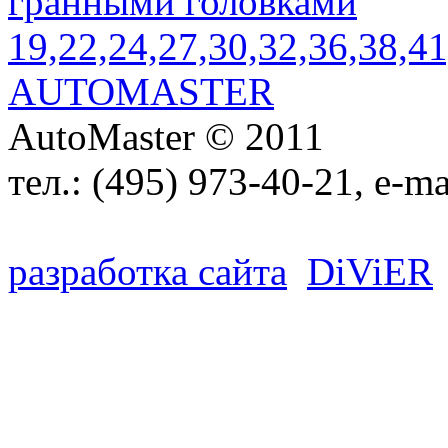
AutoMaster © 2011
тел.:
(495) 973-40-21
, e-ma
разработка сайта
D
i
V
i
ER