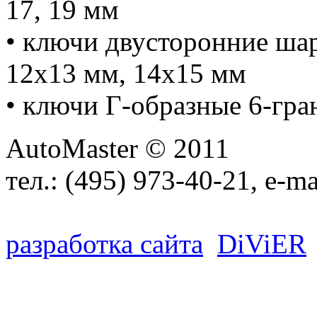
17, 19 мм
• ключи двусторонние ша
12x13 мм, 14x15 мм
• ключи Г-образные 6-гранн
AutoMaster © 2011
тел.:
(495) 973-40-21
, e-ma
разработка сайта
D
i
V
i
ER