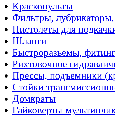
Краскопульты
Фильтры, лубрикаторы,
Пистолеты для подкачк
Шланги
Быстроразъемы, фитинг
Рихтовочное гидравлич
Прессы, подъемники (к
Стойки трансмиссионн
Домкраты
Гайковерты-мультиплик