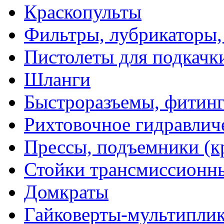
Краскопульты
Фильтры, лубрикаторы,
Пистолеты для подкачк
Шланги
Быстроразъемы, фитинг
Рихтовочное гидравлич
Прессы, подъемники (к
Стойки трансмиссионн
Домкраты
Гайковерты-мультиплик