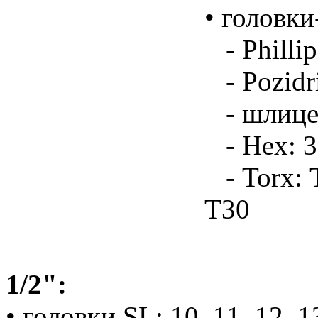
• головки
- Phillip
- Pozidri
- шлицев
- Hex: 3,
- Torx: Т
Т30
1/2":
• головки SL: 10, 11, 12, 13