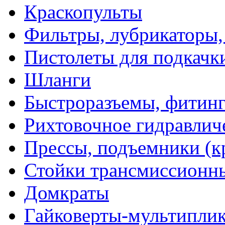
Краскопульты
Фильтры, лубрикаторы,
Пистолеты для подкачк
Шланги
Быстроразъемы, фитинг
Рихтовочное гидравлич
Прессы, подъемники (к
Стойки трансмиссионн
Домкраты
Гайковерты-мультиплик