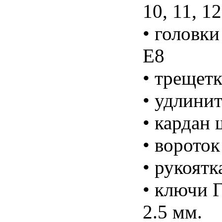
10, 11, 1
• головки
Е8
• трещетк
• удлинит
• кардан
• ворото
• рукоятк
• ключи Г
2.5 мм.