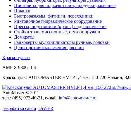
Фильтры, лубрикаторы, регуляторы давления
Пистолеты для подкачки шин, продувки, моечные
Шланги
Быстроразъемы, фитинги, переходники
Рихтовочное гидравлическое оборудование
Прессы, подъемники (краны) гидравлические
Стойки трансмиссионные, стяжки пружин
Домкраты
Гайковерты-мультипликаторы ручные, головки
Цепи противоскольжения для шин
Краскопульты
AMP-S-980G-1,4
Краскопульт AUTOMASTER HVLP 1,4 мм, 150-220 мл/мин, 3,0ба
AutoMaster © 2011
тел.:
(495) 973-40-21
, e-mail:
info@auto-master.ru
разработка сайта
D
i
V
i
ER