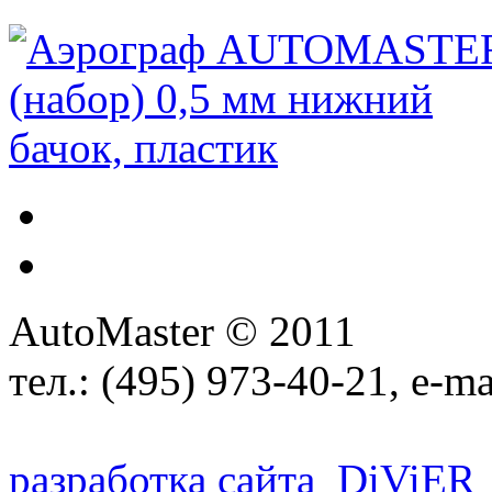
AutoMaster © 2011
тел.:
(495) 973-40-21
, e-ma
разработка сайта
D
i
V
i
ER