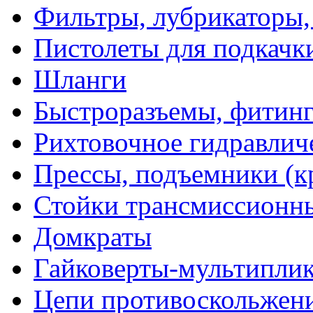
Фильтры, лубрикаторы,
Пистолеты для подкачк
Шланги
Быстроразъемы, фитинг
Рихтовочное гидравлич
Прессы, подъемники (к
Стойки трансмиссионн
Домкраты
Гайковерты-мультиплик
Цепи противоскольжен