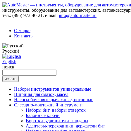
инструменты, оборудование для автомастерских, автоаксессуа
тел.:
(495) 973-40-21
, e-mail:
info@auto-master.ru
О марке
Контакты
Русский
English
поиск
Наборы инструментов универсальные
Шприцы для смазок, масел
Насосы бочковые рычажные, роторные
Слесарно-монтажный инструмент
Наборы бит, наборы отверток
Балонные ключи
Воротки, удлинители, карданы
Адаптеры-переходники, держатели бит