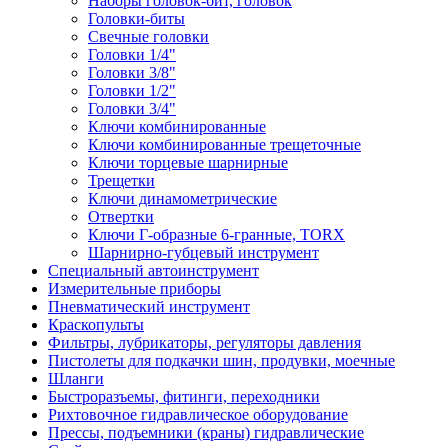
Наборы головок-бит, головок
Головки-биты
Свечные головки
Головки 1/4"
Головки 3/8"
Головки 1/2"
Головки 3/4"
Ключи комбинированные
Ключи комбинированные трещеточные
Ключи торцевые шарнирные
Трещетки
Ключи динамометрические
Отвертки
Ключи Г-образные 6-гранные, TORX
Шарнирно-губцевый инструмент
Специальный автоинструмент
Измерительные приборы
Пневматический инструмент
Краскопульты
Фильтры, лубрикаторы, регуляторы давления
Пистолеты для подкачки шин, продувки, моечные
Шланги
Быстроразъемы, фитинги, переходники
Рихтовочное гидравлическое оборудование
Прессы, подъемники (краны) гидравлические