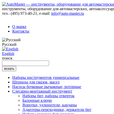
инструменты, оборудование для автомастерских, автоаксессуа
тел.:
(495) 973-40-21
, e-mail:
info@auto-master.ru
О марке
Контакты
Русский
English
поиск
Наборы инструментов универсальные
Шприцы для смазок, масел
Насосы бочковые рычажные, роторные
Слесарно-монтажный инструмент
Наборы бит, наборы отверток
Балонные ключи
Воротки, удлинители, карданы
Адаптеры-переходники, держатели бит