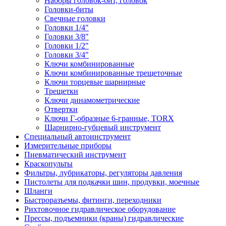
Наборы головок-бит, головок
Головки-биты
Свечные головки
Головки 1/4"
Головки 3/8"
Головки 1/2"
Головки 3/4"
Ключи комбинированные
Ключи комбинированные трещеточные
Ключи торцевые шарнирные
Трещетки
Ключи динамометрические
Отвертки
Ключи Г-образные 6-гранные, TORX
Шарнирно-губцевый инструмент
Специальный автоинструмент
Измерительные приборы
Пневматический инструмент
Краскопульты
Фильтры, лубрикаторы, регуляторы давления
Пистолеты для подкачки шин, продувки, моечные
Шланги
Быстроразъемы, фитинги, переходники
Рихтовочное гидравлическое оборудование
Прессы, подъемники (краны) гидравлические