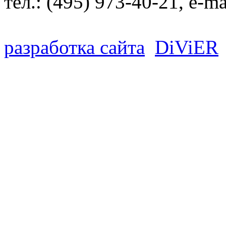
тел.:
(495) 973-40-21
, e-ma
разработка сайта
D
i
V
i
ER