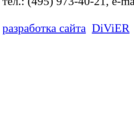
тел.:
(495) 973-40-21
, e-ma
разработка сайта
D
i
V
i
ER