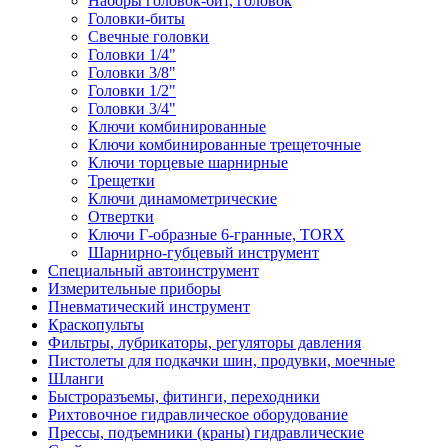
Наборы головок-бит, головок
Головки-биты
Свечные головки
Головки 1/4"
Головки 3/8"
Головки 1/2"
Головки 3/4"
Ключи комбинированные
Ключи комбинированные трещеточные
Ключи торцевые шарнирные
Трещетки
Ключи динамометрические
Отвертки
Ключи Г-образные 6-гранные, TORX
Шарнирно-губцевый инструмент
Специальный автоинструмент
Измерительные приборы
Пневматический инструмент
Краскопульты
Фильтры, лубрикаторы, регуляторы давления
Пистолеты для подкачки шин, продувки, моечные
Шланги
Быстроразъемы, фитинги, переходники
Рихтовочное гидравлическое оборудование
Прессы, подъемники (краны) гидравлические