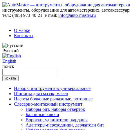
инструменты, оборудование для автомастерских, автоаксессуа
тел.:
(495) 973-40-21
, e-mail:
info@auto-master.ru
О марке
Контакты
Русский
English
поиск
Наборы инструментов универсальные
Шприцы для смазок, масел
Насосы бочковые рычажные, роторные
Слесарно-монтажный инструмент
Наборы бит, наборы отверток
Балонные ключи
Воротки, удлинители, карданы
Адаптеры-переходники, держатели бит