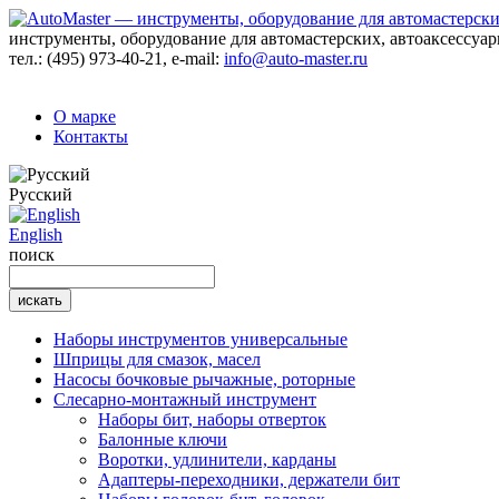
инструменты, оборудование для автомастерских, автоаксессуа
тел.:
(495) 973-40-21
, e-mail:
info@auto-master.ru
О марке
Контакты
Русский
English
поиск
Наборы инструментов универсальные
Шприцы для смазок, масел
Насосы бочковые рычажные, роторные
Слесарно-монтажный инструмент
Наборы бит, наборы отверток
Балонные ключи
Воротки, удлинители, карданы
Адаптеры-переходники, держатели бит