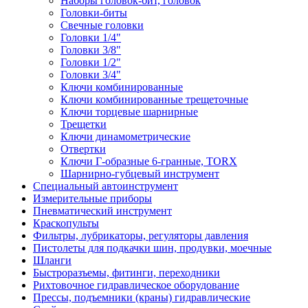
Наборы головок-бит, головок
Головки-биты
Свечные головки
Головки 1/4"
Головки 3/8"
Головки 1/2"
Головки 3/4"
Ключи комбинированные
Ключи комбинированные трещеточные
Ключи торцевые шарнирные
Трещетки
Ключи динамометрические
Отвертки
Ключи Г-образные 6-гранные, TORX
Шарнирно-губцевый инструмент
Специальный автоинструмент
Измерительные приборы
Пневматический инструмент
Краскопульты
Фильтры, лубрикаторы, регуляторы давления
Пистолеты для подкачки шин, продувки, моечные
Шланги
Быстроразъемы, фитинги, переходники
Рихтовочное гидравлическое оборудование
Прессы, подъемники (краны) гидравлические