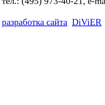
тел.:
(495) 973-40-21
, e-ma
разработка сайта
D
i
V
i
ER