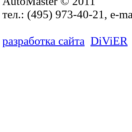
AutoMaster © 2011
тел.:
(495) 973-40-21
, e-ma
разработка сайта
D
i
V
i
ER