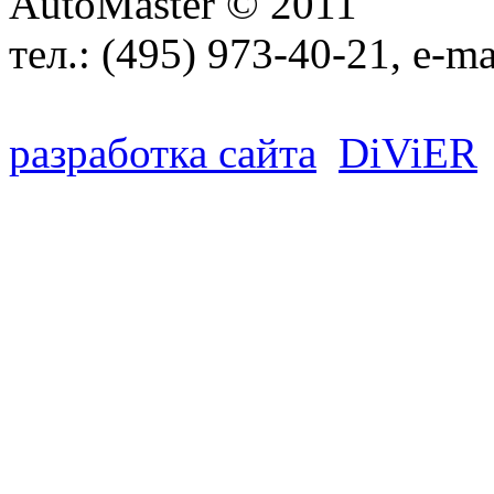
AutoMaster © 2011
тел.:
(495) 973-40-21
, e-ma
разработка сайта
D
i
V
i
ER