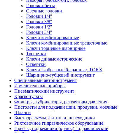
Наборы головок-бит, головок
Головки-биты
Свечные головки
Головки 1/4"
Головки 3/8"
Головки 1/2"
Головки 3/4"
Ключи комбинированные
Ключи комбинированные трещеточные
Ключи торцевые шарнирные
Трещетки
Ключи динамометрические
Отвертки
Ключи Г-образные 6-гранные, TORX
Шарнирно-губцевый инструмент
Специальный автоинструмент
Измерительные приборы
Пневматический инструмент
Краскопульты
Фильтры, лубрикаторы, регуляторы давления
Пистолеты для подкачки шин, продувки, моечные
Шланги
Быстроразъемы, фитинги, переходники
Рихтовочное гидравлическое оборудование
Прессы, подъемники (краны) гидравлические