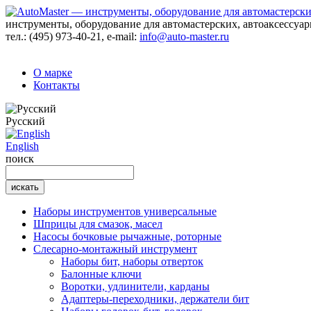
инструменты, оборудование для автомастерских, автоаксессуа
тел.:
(495) 973-40-21
, e-mail:
info@auto-master.ru
О марке
Контакты
Русский
English
поиск
Наборы инструментов универсальные
Шприцы для смазок, масел
Насосы бочковые рычажные, роторные
Слесарно-монтажный инструмент
Наборы бит, наборы отверток
Балонные ключи
Воротки, удлинители, карданы
Адаптеры-переходники, держатели бит