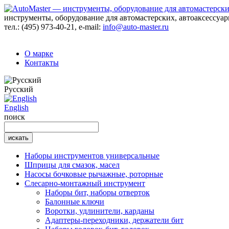
инструменты, оборудование для автомастерских, автоаксессуа
тел.:
(495) 973-40-21
, e-mail:
info@auto-master.ru
О марке
Контакты
Русский
English
поиск
Наборы инструментов универсальные
Шприцы для смазок, масел
Насосы бочковые рычажные, роторные
Слесарно-монтажный инструмент
Наборы бит, наборы отверток
Балонные ключи
Воротки, удлинители, карданы
Адаптеры-переходники, держатели бит