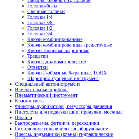
Наборы головок-бит, головок
Головки-биты
Свечные головки
Головки 1/4"
Головки 3/8"
Головки 1/2"
Головки 3/4"
Ключи комбинированные
Ключи комбинированные трещеточные
Ключи торцевые шарнирные
Трещетки
Ключи динамометрические
Отвертки
Ключи Г-образные 6-гранные, TORX
Шарнирно-губцевый инструмент
Специальный автоинструмент
Измерительные приборы
Пневматический инструмент
Краскопульты
Фильтры, лубрикаторы, регуляторы давления
Пистолеты для подкачки шин, продувки, моечные
Шланги
Быстроразъемы, фитинги, переходники
Рихтовочное гидравлическое оборудование
Прессы, подъемники (краны) гидравлические