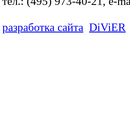
тел.:
(495) 973-40-21
, e-ma
разработка сайта
D
i
V
i
ER