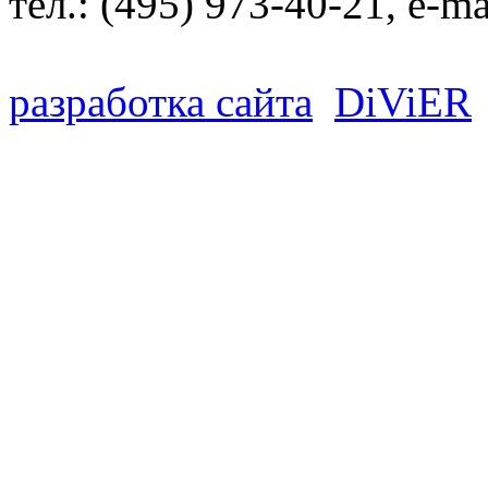
тел.:
(495) 973-40-21
, e-ma
разработка сайта
D
i
V
i
ER