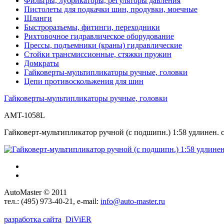
Фильтры, лубрикаторы, регуляторы давления
Пистолеты для подкачки шин, продувки, моечные
Шланги
Быстроразъемы, фитинги, переходники
Рихтовочное гидравлическое оборудование
Прессы, подъемники (краны) гидравлические
Стойки трансмиссионные, стяжки пружин
Домкраты
Гайковерты-мультипликаторы ручные, головки
Цепи противоскольжения для шин
Гайковерты-мультипликаторы ручные, головки
AMT-1058L
Гайковерт-мультипликатор ручной (с подшипн.) 1:58 удлинен.
AutoMaster © 2011
тел.:
(495) 973-40-21
, e-mail:
info@auto-master.ru
разработка сайта
D
i
V
i
ER