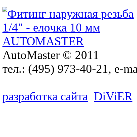
AutoMaster © 2011
тел.:
(495) 973-40-21
, e-ma
разработка сайта
D
i
V
i
ER