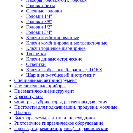
Наборы головок-бит, головок
Головки-биты
Свечные головки
Головки 1/4"
Головки 3/8"
Головки 1/2"
Головки 3/4"
Ключи комбинированные
Ключи комбинированные трещеточные
Ключи торцевые шарнирные
Трещетки
Ключи динамометрические
Отвертки
Ключи Г-образные 6-гранные, TORX
Шарнирно-губцевый инструмент
Специальный автоинструмент
Измерительные приборы
Пневматический инструмент
Краскопульты
Фильтры, лубрикаторы, регуляторы давления
Пистолеты для подкачки шин, продувки, моечные
Шланги
Быстроразъемы, фитинги, переходники
Рихтовочное гидравлическое оборудование
Прессы, подъемники (краны) гидравлические