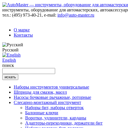
инструменты, оборудование для автомастерских, автоаксессуа
тел.:
(495) 973-40-21
, e-mail:
info@auto-master.ru
О марке
Контакты
Русский
English
поиск
Наборы инструментов универсальные
Шприцы для смазок, масел
Насосы бочковые рычажные, роторные
Слесарно-монтажный инструмент
Наборы бит, наборы отверток
Балонные ключи
Воротки, удлинители, карданы
Адаптеры-переходники, держатели бит