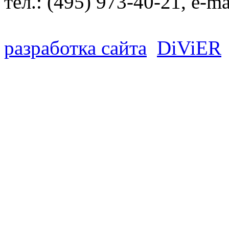
тел.:
(495) 973-40-21
, e-ma
разработка сайта
D
i
V
i
ER