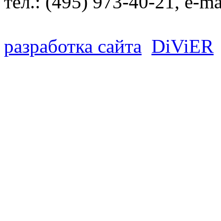
тел.:
(495) 973-40-21
, e-ma
разработка сайта
D
i
V
i
ER