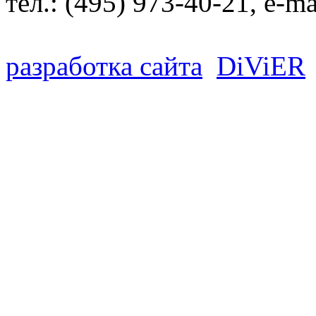
тел.:
(495) 973-40-21
, e-ma
разработка сайта
D
i
V
i
ER