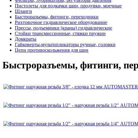
Фильтры, лубрикаторы, регуляторы давления
Пистолеты для подкачки шин, продувки, моечные
Шланги
Быстроразъемы, фитинги, переходники
Рихтовочное гидравлическое оборудование
Прессы, подъемники (краны) гидравлические
Стойки трансмиссионные, стяжки пружин
Домкраты
Гайковерты-мультипликаторы ручные, головки
Цепи противоскольжения для шин
Быстроразъемы, фитинги, пе